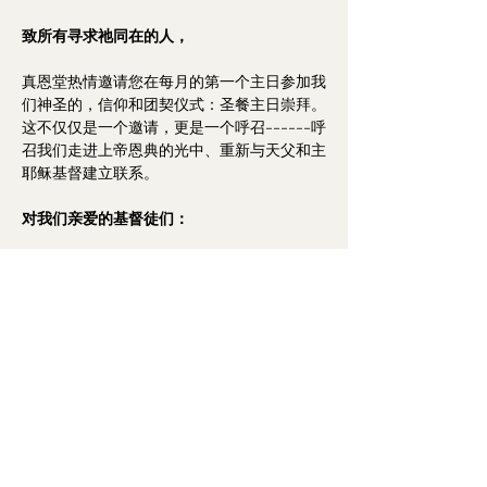
致所有寻求祂同在的人，
真恩堂热情邀请您在每月的第一个主日参加我
们神圣的，信仰和团契仪式：圣餐主日崇拜。
这不仅仅是一个邀请，更是一个呼召------呼
召我们走进上帝恩典的光中、重新与天父和主
耶稣基督建立联系。
对我们亲爱的基督徒们：
Show More
澳洲基督教华人卫理公会真恩堂
Calvary Methodist Church
of Chinese Methodist Church In Australia