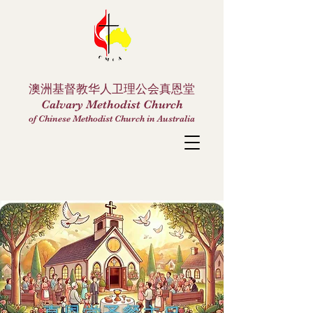
澳洲基督教华人卫理公会真恩堂
Calvary Methodist Church
of Chinese Methodist Church in Australia