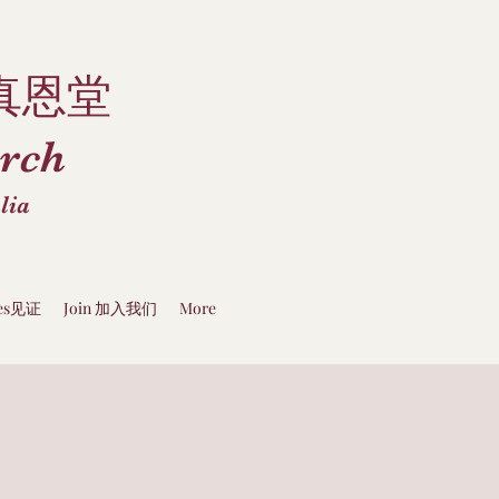
真恩堂
rch
lia
ies见证
Join 加入我们
More