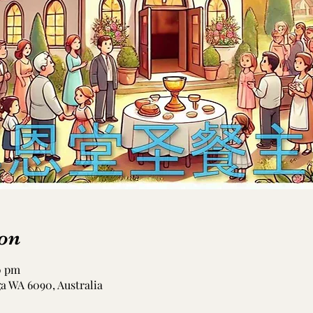
on
0 pm
ga WA 6090, Australia