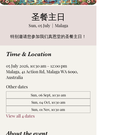
圣餐主日
Sun, 05 July
  |  
Malaga
特别邀请您参加我们真恩堂的圣餐主日！
Time & Location
05 July 2026, 10:30 am – 12:00 pm
Malaga, 41 Action Rd, Malaga WA 6090,
Australia
Other dates
Sun, 06 Sept, 10:30 am
Sun, 04 Oct, 10:30 am
Sun, 01 Nov, 10:30 am
View all 4 dates
About the event