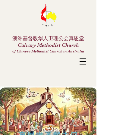
澳洲基督教华人卫理公会真恩堂
Calvary Methodist Church
of Chinese Methodist Church in Australia