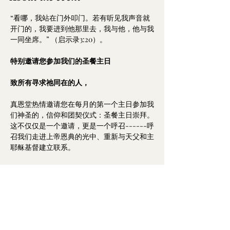
“看哪，我站在门外叩门。若有听见我声音就
开门的，我要进到他那里去，我与他，他与我
一同坐席。” （启示录3:20）。
特别邀请您参加我们的圣餐主日
致所有寻求祂同在的人，
真恩堂热情邀请您在每月的第一个主日参加我
们神圣的，信仰和团契仪式：圣餐主日崇拜。
这不仅仅是一个邀请，更是一个呼召------呼
召我们走进上帝恩典的光中、重新与天父和主
耶稣基督建立联系。
对我们亲爱的基督徒们：
Show More