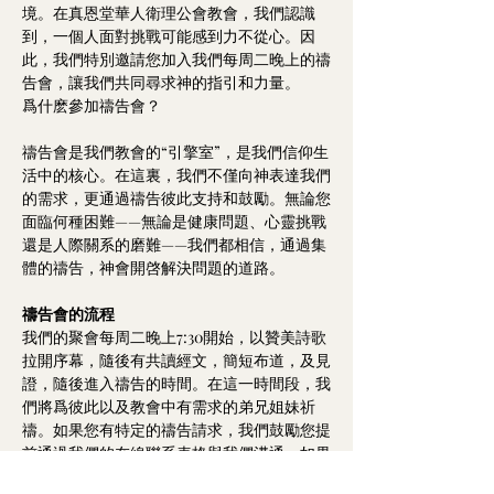
境。在真恩堂華人衛理公會教會，我們認識
到，一個人面對挑戰可能感到力不從心。因
此，我們特別邀請您加入我們每周二晚上的禱
告會，讓我們共同尋求神的指引和力量。
爲什麽參加禱告會？
禱告會是我們教會的“引擎室”，是我們信仰生
活中的核心。在這裏，我們不僅向神表達我們
的需求，更通過禱告彼此支持和鼓勵。無論您
面臨何種困難——無論是健康問題、心靈挑戰
還是人際關系的磨難——我們都相信，通過集
體的禱告，神會開啓解決問題的道路。
禱告會的流程
我們的聚會每周二晚上7:30開始，以贊美詩歌
拉開序幕，隨後有共讀經文，簡短布道，及見
證，隨後進入禱告的時間。在這一時間段，我
們將爲彼此以及教會中有需求的弟兄姐妹祈
禱。如果您有特定的禱告請求，我們鼓勵您提
前通過我們的在線聯系表格與我們溝通，如果
您本人可以到我們禱告會現場那是最優的方