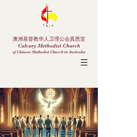
澳洲基督教华人卫理公会真恩堂
Calvary Methodist Church
of Chinese Methodist Church in Australia