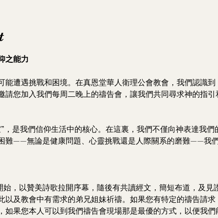
t
仰之能力
可能遭遇挑戰和困境。在真恩堂華人衛理公會教會，我們認識到
邀請您加入我們每周二晚上的禱告會，讓我們共同尋求神的指引
室”，是我們信仰生活中的核心。在這裏，我們不僅向神表達我們
困難——無論是健康問題、心靈挑戰還是人際關系的磨難——我
30開始，以贊美詩歌拉開序幕，隨後有共讀經文，簡短布道，及見
此以及教會中有需求的弟兄姐妹祈禱。如果您有特定的禱告請求
，如果您本人可以到我們禱告會現場那是最優的方式，以便我們