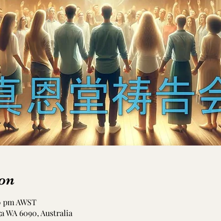
on
00 pm AWST
ga WA 6090, Australia