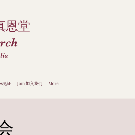
真恩堂
rch
lia
ies见证
Join 加入我们
More
会