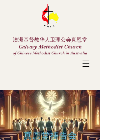
澳洲基督教华人卫理公会真恩堂
Calvary Methodist Church
of Chinese Methodist Church in Australia