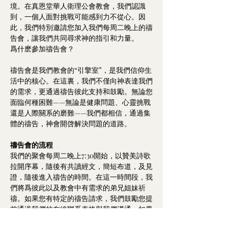
境。在真恩堂華人衛理公會教會，我們認識
到，一個人面對挑戰可能感到力不從心。因
此，我們特別邀請您加入我們每周二晚上的禱
告會，讓我們共同尋求神的指引和力量。
爲什麽參加禱告會？
禱告會是我們教會的“引擎室”，是我們信仰生
活中的核心。在這裏，我們不僅向神表達我們
的需求，更通過禱告彼此支持和鼓勵。無論您
面臨何種困難——無論是健康問題、心靈挑戰
還是人際關系的磨難——我們都相信，通過集
體的禱告，神會開啓解決問題的道路。
禱告會的流程
我們的聚會每周二晚上7:30開始，以贊美詩歌
拉開序幕，隨後有共讀經文，簡短布道，及見
證，隨後進入禱告的時間。在這一時間段，我
們將爲彼此以及教會中有需求的弟兄姐妹祈
禱。如果您有特定的禱告請求，我們鼓勵您提
前通過我們的在線聯系表格與我們溝通，如果
您本人可以到我們禱告會現場那是最優的方