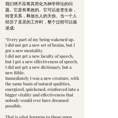
我们绝不应将其简化为神学辩论的问
题。它是有果效的。它可以改变生命，
转变关系，释放出人的天份。当一个人
经历了圣灵的工作时，整个过程可以描
述成:
“Every part of my being wakened up.
I did not get a new set of brains, but I
got a new mentality.
I did not get a new faculty of speech,
but I got a new effectiveness of speech.
I did not get a new dictionary, but a
new Bible.
Immediately I was a new creature, with
the same basis of natural qualities,
energized, quickened, reinforced into a
bigger vitality and effectiveness that
nobody would ever have dreamed
possible.
That is what happens to those upon