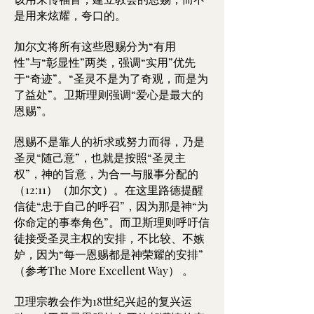
是用来炫耀，夸口的。
加尔文将所有这些恩赐分为“有用
性”与“彰显性”两类，强调“实用”优先
于“奇迹”。“圣灵不是为了奇观，而是为
了益处”。卫斯理则强调“爱心是最大的
恩赐”。
恩赐不是靠人的祈求或努力而得，乃是
圣灵“随己意”，也就是按照“圣灵主
权”，神的旨意，为合一与服事分配的
（12:11）（加尔文）。在这里路德提醒
信徒“忠于自己的呼召”，因为那是神“为
你命定的事奉角色”。而卫斯理则呼吁信
徒接受圣灵主权的安排，不比较、不嫉
妒，因为“每一恩赐都是神荣耀的安排”
（参考The More Excellent Way） 。
卫理宗教会作为18世纪兴起的复兴运