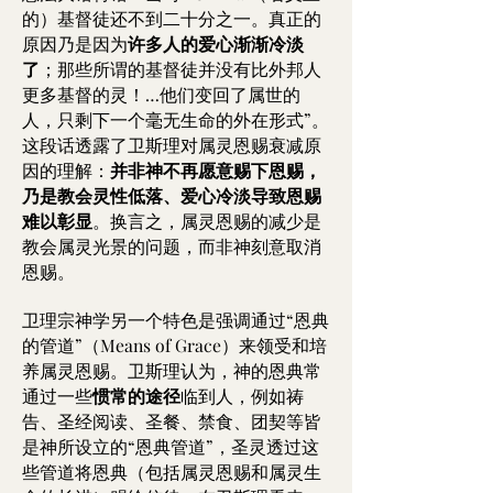
的）基督徒还不到二十分之一。真正的
原因乃是因为
许多人的爱心渐渐冷淡
了
；那些所谓的基督徒并没有比外邦人
更多基督的灵！…他们变回了属世的
人，只剩下一个毫无生命的外在形式”。
这段话透露了卫斯理对属灵恩赐衰减原
因的理解：
并非神不再愿意赐下恩赐，
乃是教会灵性低落、爱心冷淡导致恩赐
难以彰显
。换言之，属灵恩赐的减少是
教会属灵光景的问题，而非神刻意取消
恩赐。
卫理宗神学另一个特色是强调通过“恩典
的管道”（Means of Grace）来领受和培
养属灵恩赐。卫斯理认为，神的恩典常
通过一些
惯常的途径
临到人，例如祷
告、圣经阅读、圣餐、禁食、团契等皆
是神所设立的“恩典管道”，圣灵透过这
些管道将恩典（包括属灵恩赐和属灵生