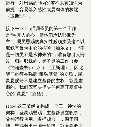
运行，对恩赐的“热心”若不以真知识为
前提，容易落入感性或属肉体的极端
（卫斯理）。
接下来12:2-3强调圣灵的第一个工作
是“照亮人的心，使他们承认耶稣为
主”。属灵恩赐的真实性必须接受这个以
耶稣基督为中心的检验（加尔文）。“不
是一切灵都是从神来的”，唯有那引人悔
改、归向耶稣的，是圣灵的工作（参
《约翰壹书4:1-3》）（卫斯理）。因此
我们必须亦强调“唯独基督”的立场，属
灵恩赐若不是建立基督的主权，就是虚
假的。我们应坚决拒决任何离开基督中
心的“灵恩”（路德）。
12:4-6这三节经文构成一个三一神学的
架构：圣灵赐恩赐，主基督设立职事，
父神运行功用。多样却合一，源于同一
神。恩赐若出于同一位神，就无高低之