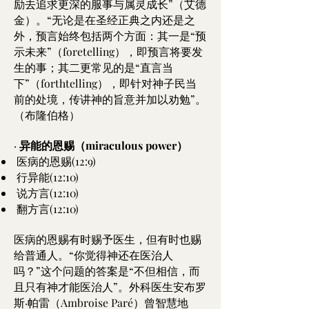
励去追求更深的服事与属灵成长”（艾德
金）。“无论是在圣经正典之内还是之
外，预言始终包括两个方面：其一是“预
示未来”（foretelling），即预言将要发
生的事；其二更常见的是“直言当
下”（forthtelling），即针对神子民当
前的处境，传讲神的旨意并加以劝勉”。
（布隆伯格）
·
异能的恩赐（miraculous power）
医病的恩赐(12:9)
行异能(12:10)
说方言(12:10)
翻方言(12:10)
医病的恩赐有时赐予医生，但有时也赐
给普通人。“你觉得神还在医治人
吗？”这个问题的答案是“不但相信，而
且只有神才能医治人”。外科医生安布罗
斯·帕雷（Ambroise Paré）曾智慧地