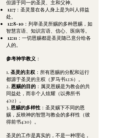
但源于同一的圣灵、主和父神。
12:7
：圣灵显在各人身上是为叫人得益
处。
12:8-10
：列举圣灵所赐的多种恩赐，如
智慧言语、知识言语、信心、医病等。
12:11
：一切恩赐都是圣灵随己意分给各
人的。
参考神学教义
：
1.
圣灵的主权
：所有恩赐的分配和运行
都源于圣灵的主权（罗马书12:6）。
2.
恩赐的目的
：属灵恩赐是为教会的共
同益处，而非个人炫耀（以弗所书
4:12）。
3.
恩赐的多样性
：圣灵赐下不同的恩
赐，反映神的智慧与教会的多样性（彼
得前书4:10）。
圣灵的工作是真实的，不是一种理论，