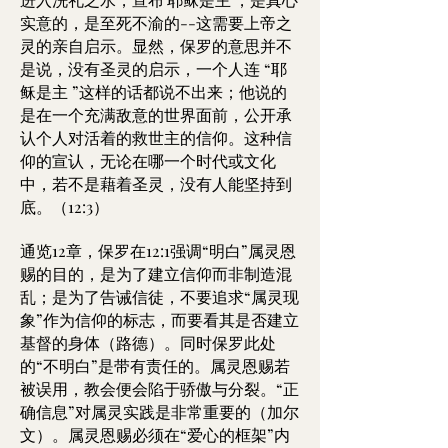
实意的，是至死不渝的--这需要上帝之
灵的亲自启示。显然，保罗的意思并不
是说，没有圣灵的启示，一个人连 “耶
稣是主 ”这样的话都说不出来；他说的
是在一个充满敌意的世界面前，公开承
认个人对活着的救世主的信仰。这种信
仰的宣认，无论在哪一个时代或文化
中，若不是藉着圣灵，没有人能坚持到
底。（12:3）
通览12章，保罗在12:1强调“明白”属灵恩
赐的目的，是为了建立信仰而非制造混
乱；是为了告诫信徒，不要追求“属灵现
象”作为信仰的标志，而要看其是否建立
基督的身体（路德）。同时保罗此处
的“不明白”是带有责任的。属灵恩赐若
被误用，教会便会陷于骄傲与分裂。“正
确信息”对属灵实践是非常重要的（加尔
文）。属灵恩赐必须在“爱心的框架”内