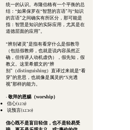
统一的认识。布隆伯格有一个平衡的总
结：“如果保罗在“智慧的言语”与“知识
的言语”之间确实有所区分，那可能是
指：智慧是知识的实际应用，尤其是在
道德层面的应用”。
“辨别诸灵”是指有看穿什么是假教导
（包括假教师，也就是说内容虽然正
确，但传讲人动机虚伪），假先知，假
教义。这里希腊文的“辨
别”（distinguishing）直译过来就是“看
穿”的意思，也就像是属灵的“X光透
视”那样的能力。
·
敬拜的恩赐（worship）
信心(12:9)
说预言(12:10)
信心既不是盲目轻信，也不是轻易受
骗，更不是乐观主义，或“廉价的信