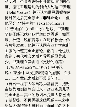
动，对于圣灵恩赐持有开放却谨慎的态
度。循道卫理运动的创始人约翰·卫斯理
（John Wesley）并不认为属灵恩赐在使
徒时代之后完全停止（
非终止论
），但
他区分了“特殊的”（extraordinary）
和“普通的”（ordinary）恩赐。卫斯理
坚信圣经记载的各样超自然恩赐（如医
病、神迹、说预言等）在历代教会中仍
有可能发生，他并不认同有些神学家所
主张的神迹完全止息论。然而，他也观
察到，初代教会之后奇异恩赐显著减
少。卫斯理在其讲道《更妙的道路》
（
The More Excellent Way
）中评论
说：“教会中圣灵那些特别的恩赐，在头
二、三个世纪之后就不常听闻了……
（自君士坦丁大帝自称为基督徒，把财
富权势倾倒给教会以来）这些奇恩几乎
完全止息… 真正的原因不是世人都已成
了基督徒、不再需要这些恩赐——这种
想法大错特错！当时 nominal（名义上