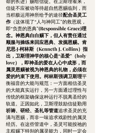
命的长进）赐给信徒。在卫斯理看来，
信徒不应被动等待超自然恩赐临到，而
当积极运用神所给予的途径
配合圣灵工
作
（这体现了“人与神同工”的救恩观，
即“负责的恩典”
(Responsible Grace)理
念。神恩典白白赐下，但人有责任通过
顺服与操练来回应恩典、发掘恩赐。肯
尼思·J·柯林斯（Kenneth J. Collins）指
出，卫斯理神学的核心是“圣爱”（holy
love），即神圣的爱在人心中成形，而
属灵恩赐被视为神恩典的礼物，必须在
爱的约束下使用。柯林斯强调卫斯理
平
衡福音的大能与规范：一方面相信圣灵
的大能真实运行，另一方面通过理性与
传统的框架确保这种运行不脱离圣经的
轨道。正因如此，卫斯理鼓励信徒勤用
祈祷、研经、圣礼等管道
追求圣灵的充
满与恩赐，而非一味追求戏剧性的属灵
经历。在这些管道中，圣灵可能按祂的
主权赐下特别的属灵能力，同时一定会