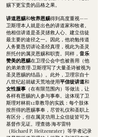
赐下更宝贵的品格之果。
讲道恩赐
和
牧养恩赐
得到高度重视——
卫斯理本人就是出色的讲道家和牧者。
他相信讲道是圣灵拯救人心、建立信徒
最主要的途径之一。因此，他劝勉传道
人务要恳切讲论圣经真理，视此为圣灵
所托付的属灵恩赐和职责。同样，
音乐
赞美的恩赐
在卫理公会中也被善用（他
的弟弟查理·卫斯理写了大量圣诗被视为
圣灵恩赐的结晶）。此外，卫理宗自十
八世纪起就破天荒地使用
平信徒讲道
和
女性服事
（在有限范围内）等做法，让
各样有恩赐的人参与事奉。这体现了卫
斯理对林前12章教导的实践：每个肢体
按所得的恩赐事奉，尽管礼仪和圣职上
有区分，但在属灵功用上众信徒皆可为
基督作见证。理查德·海岑雷特
（Richard P. Heitzenrater）等学者记录