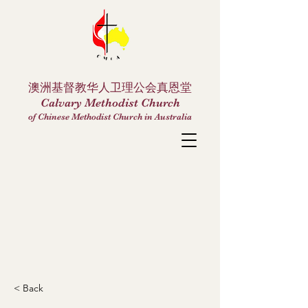
澳洲基督教华人卫理公会真恩堂
Calvary Methodist Church
of Chinese Methodist Church in Australia
< Back