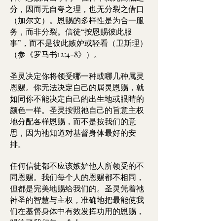
分，因而无自夸之理，也无分裂之借口
（加尔文）。恩赐的多样性是为合一服
务，而非分裂。信徒“按恩赐彼此服
事”，而不是彼此嫉妒或轻看（卫斯理）
（参《罗马书12:4-8》）。
圣灵决定你将领受哪一种或哪几种属灵
恩赐。你无法决定自己的属灵恩赐，就
如同你不能决定自己的出生地或眼睛的
颜色一样。圣灵按照祂自己的旨意主权
地分配各样恩赐，而不是按我们的意
思，因为祂知道对基督身体最好的安
排。
任何信徒都不应该嫉妒他人所领受的不
同恩赐。我们每个人的恩赐都不相同，
但都是完美地赐给我们的。圣灵凭着祂
神圣的智慧与主权，准确地把最能使我
们在基督身体中有效发挥功用的恩赐，