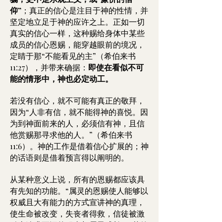
仰”
；真正的信心是注目于神的性情，并
坚定地立足于神的应许之上。正如一切
真实的信心一样，这种赐给身体中某些
成员的信心恩赐，能穿越眼前的境况，
定睛于那“不能看见的主”（希伯来书
11:27），并带来确据：
即使在看似不可
能的情形中，神也必定动工。
若没有信心，就不可能有真正的敬拜，
因为“人非有信，就不能得神的喜悦。因
为到神面前来的人，必须信有神，且信
他赏赐那寻求他的人。”（希伯来书
11:6）。神的工作是借着信心扩展的；神
的话语则是借着预言得以阐明的。
从某种意义上说，所有的恩赐都应该具
有先知的功能。“属灵的恩赐使人能够以
权威且大有能力的方式宣讲神的真理，
使生命被改变，失丧者得救，信徒被激