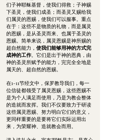
们子神耶稣基督，使我们得救；子神赐
下圣灵，使我们成圣；而圣灵又赐给我
们属灵的恩赐，使我们可以服事。重点
在于：这些不是物质的礼物，而是属灵
的恩赐，是从圣灵而来、也属于圣灵的
恩赐。简单来说，属灵恩赐是神所赐的
超自然能力，
使我们能够用神的方式完
成神的工作
。它们是出于神的恩典，由
神的圣灵所赋予的能力，完完全全地是
属天的、超自然的恩赐。
在1-11节经文中，保罗教导我们，每一
位信徒都领受了属灵恩赐，这些恩赐不
是为个人满足而使用，乃是为教会整体
的造就而发挥。我们不仅要致力于研读
这些属灵恩赐、努力明白它们的意义，
更同样重要的是要将它们实际运用出
来，为荣耀神、造就教会而用。
进入洗礼之水，宣布'耶稣是主'，是真心