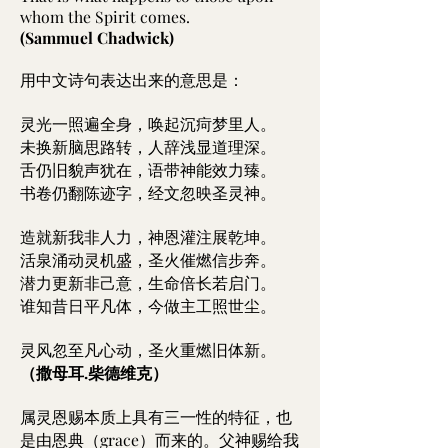
whom the Spirit comes.
(Sammuel Chadwick)
用中文诗句表达出来的意思是：
灵光一照遍全身，唤起沉疴梦里人。
未换新脑思路转，人辞浅显道理深。
舌仍旧貌声犹在，语带神能效力臻。
书卷仍翻陈迹字，经文忽映圣灵神。
造就新我非人力，神恩灌注展乾坤。
活泉涌动灵机盛，圣火催燃信步奔。
潜力更新非己意，生命倍长若启门。
谁知昔日平凡体，今做主工照世尘。
灵风忽至凡心动，圣火重燃旧体新。
（撒母耳.柴德维克）
属灵恩赐本质上具有三一性的特征，也
是由恩典（grace）而来的。父神赐给我