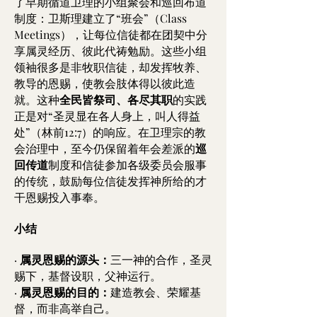
了早期循道卫理的小组聚会和巡回布道
制度：卫斯理建立了“班会”（Class
Meetings），让每位信徒都在团契中分
享属灵经历、彼此代祷勉励。这些小组
领袖很多是非牧职信徒，却发挥牧养、
教导的恩赐，使教会肢体得以彼此造
就。这种
全民皆祭司、各尽其职
的实践
正是对“圣灵显在各人身上，叫人得益
处”（林前12:7）的响应。在卫理宗的教
会治理中，至今仍保留着年会差派的
巡
回传道
制度和信徒参加各级委员会服事
的传统，鼓励每位信徒发挥神所给的才
干恩赐投入事奉。
小结
·
属灵恩赐的源头：
三一神的合作，圣灵
赐下，基督设职，父神运行。
·
属灵恩赐的目的：
建造教会、荣耀基
督，而非高举自己。