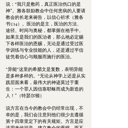
说：“我只是敷药，真正医治伤口的是
神”。雅各鼓励教会中任何患病的人要请
教会的长老来祷告，以信心祈求（雅各
书5:14）。医治的是主，医治的方法、
途径、时间与奥秘，都掌握在祂手中。
如果主是我们的医治者，那么祂必定赐
下各样医治的恩赐，无论是通过受过医
学训练与专业技能的人，还是通过平信
徒凭着信心与顺服而施行的医治。
“异能“这里的希腊文是复数，表明异能
是多种多样的。“无论从神学上还是从实
践层面来看，最伟大的神迹莫过于重
生：一个罪人因信靠耶稣而成为新造的
人！”（特瑟尔顿）
说方言在当今的教会中仍经常出现，不
幸的是，我们会注意到他们很少去遵循
第十四章里定下的有关规矩。方言是应
该用来传福音，建立教会的恩赐，而不