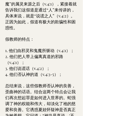
魔”的属灵来源之后（v.4:1），紧接着就
告诉我们这假道是通过“人”来传讲的，
具体来说，就是“说谎之人”（v.4:2）。
正因为如此，假道有极大的欺骗性和困
惑性。
假教师的特点：
1. 他们由邪灵和鬼魔所驱动（v.4:1）；
2. 他们把人带上偏离真道的邪路
（v.4:1）；
3. 他们说谎话（v.4:2）；
4. 他们否认神的道（v.4:3-5）；
总结来说，这些假教师否认神的良善，
歪曲神的话语。结合这两个特点会让我
们再次想起罪是如何进入世界的。蛇强
调了神的权能和伟大，却淡化了祂的慈
爱和良善。它诱惑夏娃怀疑神是否真正
为她着想。它问道：“神岂是真说，‘不