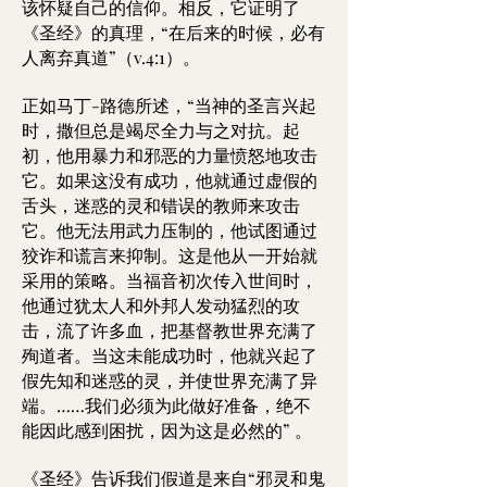
该怀疑自己的信仰。相反，它证明了
《圣经》的真理，“在后来的时候，必有
人离弃真道”（v.4:1）。
正如马丁-路德所述，“当神的圣言兴起
时，撒但总是竭尽全力与之对抗。起
初，他用暴力和邪恶的力量愤怒地攻击
它。如果这没有成功，他就通过虚假的
舌头，迷惑的灵和错误的教师来攻击
它。他无法用武力压制的，他试图通过
狡诈和谎言来抑制。这是他从一开始就
采用的策略。当福音初次传入世间时，
他通过犹太人和外邦人发动猛烈的攻
击，流了许多血，把基督教世界充满了
殉道者。当这未能成功时，他就兴起了
假先知和迷惑的灵，并使世界充满了异
端。……我们必须为此做好准备，绝不
能因此感到困扰，因为这是必然的” 。
《圣经》告诉我们假道是来自“邪灵和鬼