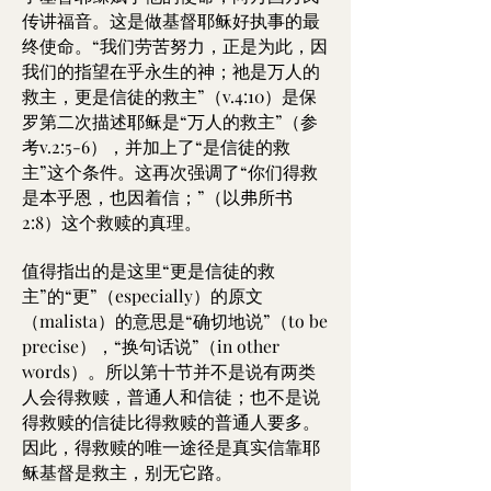
传讲福音。这是做基督耶稣好执事的最
终使命。“我们劳苦努力，正是为此，因
我们的指望在乎永生的神；祂是万人的
救主，更是信徒的救主”（v.4:10）是保
罗第二次描述耶稣是“万人的救主”（参
考v.2:5-6），并加上了“是信徒的救
主”这个条件。这再次强调了“你们得救
是本乎恩，也因着信；”（以弗所书
2:8）这个救赎的真理。
值得指出的是这里“更是信徒的救
主”的“更”（especially）的原文
（malista）的意思是“确切地说”（to be
precise），“换句话说”（in other
words）。所以第十节并不是说有两类
人会得救赎，普通人和信徒；也不是说
得救赎的信徒比得救赎的普通人要多。
因此，得救赎的唯一途径是真实信靠耶
稣基督是救主，别无它路。