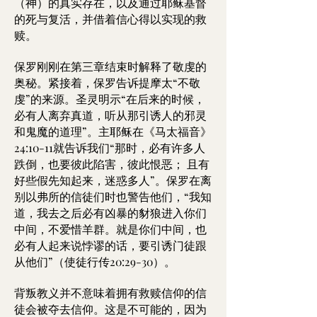
（神）的真实存在，以及通过耶稣基督
的死与复活，并借着信心得以实现的救
赎。
保罗刚刚在第三章结束时解释了敬虔的
奥秘。紧接着，保罗告诉提摩太“不敬
虔”的来源。圣灵明示“在后来的时候，
必有人离弃真道，听从那引诱人的邪灵
和鬼魔的道理”。主耶稣在《马太福音》
24:10-11就告诉我们“那时，必有许多人
跌倒，也要彼此陷害，彼此恨恶； 且有
好些假先知起来，迷惑多人”。保罗在离
别以弗所的信徒们时也警告他们，“我知
道，我去之后必有凶暴的豺狼进入你们
中间，不爱惜羊群。就是你们中间，也
必有人起来说悖谬的话，要引诱门徒跟
从他们”（使徒行传20:29-30）。
背叛教义并不意味着拥有救赎信仰的信
徒会被夺去信仰。这是不可能的，因为