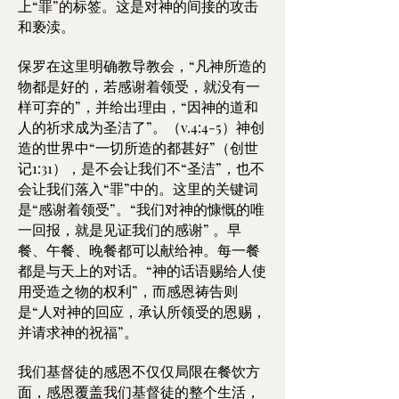
上“罪”的标签。这是对神的间接的攻击
和亵渎。
保罗在这里明确教导教会，“凡神所造的
物都是好的，若感谢着领受，就没有一
样可弃的”，并给出理由，“因神的道和
人的祈求成为圣洁了”。（v.4:4-5）神创
造的世界中“一切所造的都甚好”（创世
记1:31），是不会让我们不“圣洁”，也不
会让我们落入“罪”中的。这里的关键词
是“感谢着领受”。“我们对神的慷慨的唯
一回报，就是见证我们的感谢” 。早
餐、午餐、晚餐都可以献给神。每一餐
都是与天上的对话。“神的话语赐给人使
用受造之物的权利”，而感恩祷告则
是“人对神的回应，承认所领受的恩赐，
并请求神的祝福”。
我们基督徒的感恩不仅仅局限在餐饮方
面，感恩覆盖我们基督徒的整个生活，