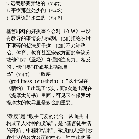
1. 远离那要弃绝的（v.4:7）
2. 平衡那益处少的（v.4:8）
3. 要操练那永生的（v.4:8）
基督耶稣的好执事不会对《圣经》中没
有教导的事情妄加揣测。他们拒绝被时
下琐碎的想法所干扰。他们不允许政
治、体育、教育甚至宗教方面的争议分
散他们对《圣经》真理的注意力。相反
的，他们要“在敬虔上操练自
己”（v.4:7）。 “敬虔
（godliness（eusebeia））”这个词在
《新约》里出现了15次，而9次是出现在
《提摩太前书》里面，可见它在保罗对
提摩太的教导里是多么的重要。
“敬虔”是 “敬畏与爱的混合，从而共同
构成了人对神的虔诚”，是 “基督徒生活
的开始，中程和结束”。敬虔的人把神放
在生活的各方各面的中心。神在他的睡