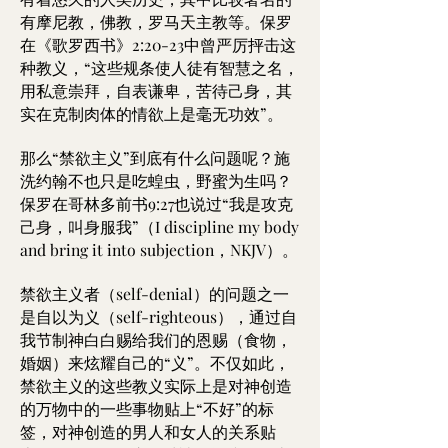
有摩尼教，佛教，罗马天主教等。保罗
在《歌罗西书》2:20-23中曾严厉抨击这
种教义，“这些规条使人徒有智慧之名，
用私意崇拜，自表谦卑，苦待己身，其
实在克制肉体的情欲上是毫无功效”。
那么“禁欲主义”到底有什么问题呢？施
洗约翰不也只是吃蝗虫，野蜜为生吗？
保罗在哥林多前书9:27也说过“我是攻克
己身，叫身服我”（I discipline my body
and bring it into subjection，NKJV）。
禁欲主义者（self-denial）的问题之一
是自以为义（self-righteous），通过自
我节制神白白赐给我们的恩赐（食物，
婚姻）来炫耀自己的“义”。不仅如此，
禁欲主义的这些教义实际上是对神创造
的万物中的一些事物贴上“不好”的标
签，对神创造的男人和女人的关系贴