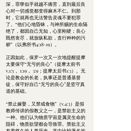
深，罪孽似乎就越不痛苦，直到最后良
心对一切感觉都变得麻木不仁。到那
时，它就再也无法警告灵魂不要犯罪
了。“他们心地昏昧，与神所赐的生命隔
绝了，都因自己无知，心里刚硬；良心
既然丧尽，就放纵私欲，贪行种种的污
秽”（以弗所书4:18-19）。
正因如此，保罗一次又一次地提醒提摩
太要保守“无亏的良心”（提摩太前书
v.1:5， 1:19， 3:9；提摩太后书1:3）。无
论是教会的长老，执事还是普通基督
徒，保守好自己“无亏的良心”是坚守真
道的基础。
“禁止嫁娶，又禁戒食物”（v.4:3）是假
教师传讲的假教义之一，是禁欲主义的
一种。他们认为物质宇宙是属灵生命的
阻碍，物质欲望都会导致罪。禁欲主义
有着悠久的人类历史，其中比较著名的