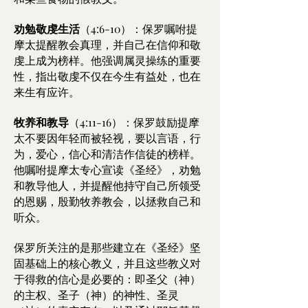
劝勉敬虔生活
（4:6-10）：保罗嘱咐提
摩太提醒教会真理，并自己在信仰和敬
虔上成为榜样。他强调属灵操练的重要
性，指出敬虔不仅在今生有益处，也在
来生有应许。
牧养和教导
（4:11-16）：保罗鼓励提摩
太不要因年轻而被轻视，要以言语，行
为，爱心，信心和清洁作信徒的榜样。
他嘱咐提摩太专心宣读《圣经》，劝勉
和教导他人，并提醒他持守自己所领受
的恩赐，殷勤牧养教会，以拯救自己和
听众。
保罗所关注的是那些建立在《圣经》坚
固基础上的核心教义，并且这些教义对
于得救的信心是必要的：即圣父（神）
的主权、圣子（神）的神性、圣灵