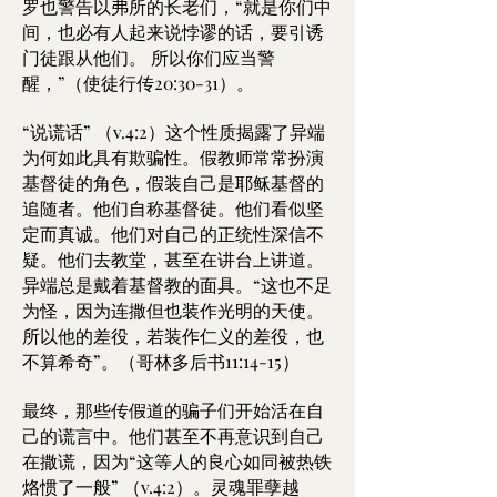
罗也警告以弗所的长老们，“就是你们中
间，也必有人起来说悖谬的话，要引诱
门徒跟从他们。 所以你们应当警
醒，”（使徒行传20:30-31）。
“说谎话” （v.4:2）这个性质揭露了异端
为何如此具有欺骗性。假教师常常扮演
基督徒的角色，假装自己是耶稣基督的
追随者。他们自称基督徒。他们看似坚
定而真诚。他们对自己的正统性深信不
疑。他们去教堂，甚至在讲台上讲道。
异端总是戴着基督教的面具。“这也不足
为怪，因为连撒但也装作光明的天使。
所以他的差役，若装作仁义的差役，也
不算希奇”。（哥林多后书11:14-15）
最终，那些传假道的骗子们开始活在自
己的谎言中。他们甚至不再意识到自己
在撒谎，因为“这等人的良心如同被热铁
烙惯了一般” （v.4:2）。灵魂罪孽越