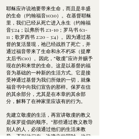
耶稣应许说祂要带来生命，而且是丰盛
的生命（约翰福音10:10）。在基督耶稣
里，我们已经从死亡进入永生（约翰福
音5:24；以弗所书 2:1-10；罗马书 6:1-
11；歌罗西书 2:20 – 3:4）。因为通过基
督的复活显现，祂已经战胜了死亡，并
通过福音带来了生命和永不朽坏（提摩
太后书1:10）。因此，“敬虔”应许并赐予
现在的和来世的生命。这是以基督的福
音为基础的一种新的生活方式。它是接
受神通过基督为我们所做的一切，就像
福音书中向我们宣告的那样。保罗在信
的其余部分，尤其是在本章的其余部
分，解释了在神家里应该有的行为。
先建立敬虔的生活，再宣讲敬虔的教义
是保罗提倡的顺序。“那些通过教义教导
别人的人，必须通过他们的生活来教
导，否则他们在一边建立的同时，他们