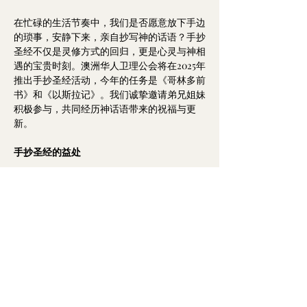
在忙碌的生活节奏中，我们是否愿意放下手边
的琐事，安静下来，亲自抄写神的话语？手抄
圣经不仅是灵修方式的回归，更是心灵与神相
遇的宝贵时刻。澳洲华人卫理公会将在2025年
推出手抄圣经活动，今年的任务是《哥林多前
书》和《以斯拉记》。我们诚挚邀请弟兄姐妹
积极参与，共同经历神话语带来的祝福与更
新。
手抄圣经的益处
Show More
澳洲基督教华人卫理公会真恩堂
Calvary Methodist Church