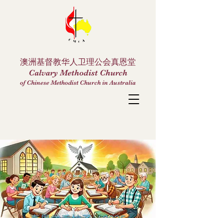
澳洲基督教华人卫理公会真恩堂
Calvary Methodist Church
of Chinese Methodist Church in Australia