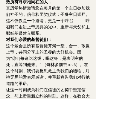
致所有寻求祂同在的人，
真恩堂热情邀请您在每月的第一个主日参加我
们神圣的，信仰和团契仪式：圣餐主日崇拜。
这不仅仅是一个邀请，更是一个呼召------呼
召我们走进上帝恩典的光中、重新与天父和主
耶稣基督建立联系。
对我们亲爱的基督徒们：
这个聚会是所有基督徒齐聚一堂，合一、敬畏
上帝，共同分享主的圣餐的大好机会。因
为“你们每逢吃这饼，喝这杯，是表明主的
死，直等到他来。” （哥林多前书11:26）。在
这个时刻，我们要反思救主为我们的牺牲，对
祂无尽的爱表示感谢，并重新宣告我们对行祂
道路的承诺。
让这一时刻成为我们在信徒的团契中坚定信
念、与上帝重新立约的时刻。这样，在教会大
家庭的爱与支持下，我们不仅能荣耀上帝，还
能在祂的恩典中成长。
Show More