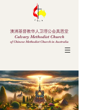
澳洲基督教华人卫理公会真恩堂
Calvary Methodist Church
of Chinese Methodist Church in Australia