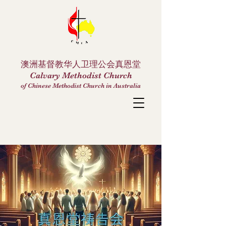
澳洲基督教华人卫理公会真恩堂
Calvary Methodist Church
of Chinese Methodist Church in Australia