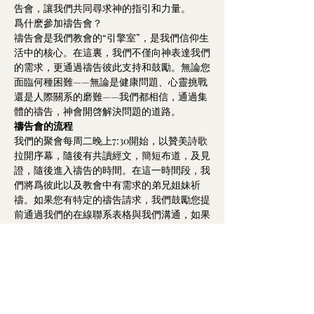
告會，讓我們共同尋求神的指引和力量。
爲什麽參加禱告會？
禱告會是我們教會的“引擎室”，是我們信仰生
活中的核心。在這裏，我們不僅向神表達我們
的需求，更通過禱告彼此支持和鼓勵。無論您
面臨何種困難——無論是健康問題、心靈挑戰
還是人際關系的磨難——我們都相信，通過集
體的禱告，神會開啓解決問題的道路。
禱告會的流程
我們的聚會每周二晚上7:30開始，以贊美詩歌
拉開序幕，隨後有共讀經文，簡短布道，及見
證，隨後進入禱告的時間。在這一時間段，我
們將爲彼此以及教會中有需求的弟兄姐妹祈
禱。如果您有特定的禱告請求，我們鼓勵您提
前通過我們的在線聯系表格與我們溝通，如果
您本人可以到我們禱告會現場那是最優的方
式，以便我們能更准確地爲您禱告。
Show More