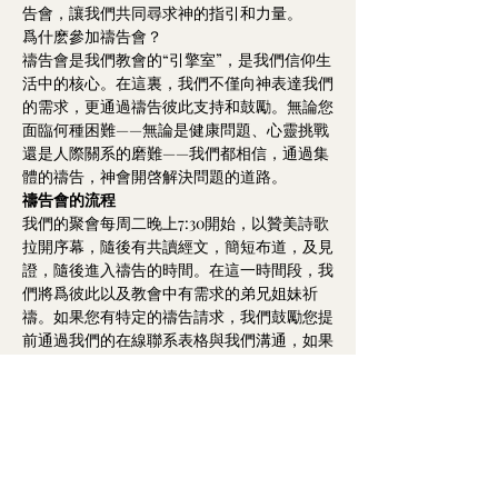
告會，讓我們共同尋求神的指引和力量。
爲什麽參加禱告會？
禱告會是我們教會的“引擎室”，是我們信仰生
活中的核心。在這裏，我們不僅向神表達我們
的需求，更通過禱告彼此支持和鼓勵。無論您
面臨何種困難——無論是健康問題、心靈挑戰
還是人際關系的磨難——我們都相信，通過集
體的禱告，神會開啓解決問題的道路。
禱告會的流程
我們的聚會每周二晚上7:30開始，以贊美詩歌
拉開序幕，隨後有共讀經文，簡短布道，及見
證，隨後進入禱告的時間。在這一時間段，我
們將爲彼此以及教會中有需求的弟兄姐妹祈
禱。如果您有特定的禱告請求，我們鼓勵您提
前通過我們的在線聯系表格與我們溝通，如果
您本人可以到我們禱告會現場那是最優的方
式，以便我們能更准確地爲您禱告。
Show More