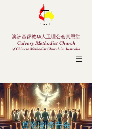
澳洲基督教华人卫理公会真恩堂
Calvary Methodist Church
of Chinese Methodist Church in Australia