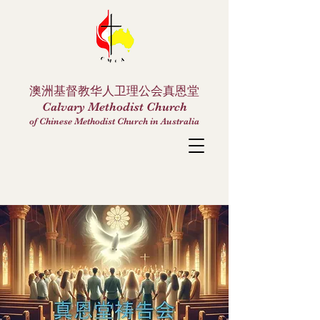
澳洲基督教华人卫理公会真恩堂
Calvary Methodist Church
of Chinese Methodist Church in Australia