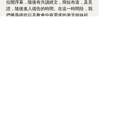
拉開序幕，隨後有共讀經文，簡短布道，及見
證，隨後進入禱告的時間。在這一時間段，我
們將爲彼此以及教會中有需求的弟兄姐妹祈
禱。如果您有特定的禱告請求，我們鼓勵您提
前通過我們的在線聯系表格與我們溝通，如果
您本人可以到我們禱告會現場那是最優的方
式，以便我們能更准確地爲您禱告。
Show More
澳洲基督教华人卫理公会真恩堂
Calvary Methodist Church
of Chinese Methodist Church In Australia
©2023 by 澳洲基督教华人卫理公会真恩堂
©2023 Calvary Methodist Church