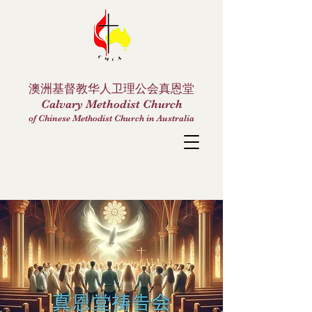
澳洲基督教华人卫理公会真恩堂
Calvary Methodist Church
of Chinese Methodist Church in Australia