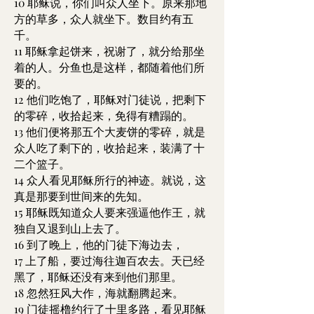
10 耶稣说，你们叫众人坐下。原来那地
方的草多，众人就坐下。数目约有五
千。
11 耶稣拿起饼来，祝谢了，就分给那坐
着的人。分鱼也是这样，都随着他们所
要的。
12 他们吃饱了，耶稣对门徒说，把剩下
的零碎，收拾起来，免得有糟蹋的。
13 他们便将那五个大麦饼的零碎，就是
众人吃了剩下的，收拾起来，装满了十
二个篮子。
14 众人看见耶稣所行的神迹。就说，这
真是那要到世间来的先知。
15 耶稣既知道众人要来强逼他作王，就
独自又退到山上去了。
16 到了晚上，他的门徒下海边去，
17 上了船，要过海往迦百农去。天已经
黑了，耶稣还没有来到他们那里。
18 忽然狂风大作，海就翻腾起来。
19 门徒摇橹约行了十里多路，看见耶稣