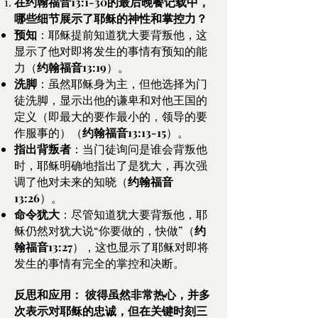
在约翰福音13:1-30的最后晚餐记载中，
哪些细节展示了耶稣的神性和掌控力？
预知
：耶稣提前知道犹大要背叛他，这
显示了他对即将发生的事情有预知的能
力（
约翰福音13:19
）。
洗脚
：虽然耶稣身为主，但他选择为门
徒洗脚，显示出他的谦卑和对他王国的
定义（即最大的要作最小的，领导的要
作服事的）（
约翰福音13:13-15
）。
指出背叛者
：当门徒询问是谁会背叛他
时，耶稣明确地指出了是犹大，再次强
调了他对未来的知晓（
约翰福音
13:26
）。
命令犹大
：尽管知道犹大要背叛他，耶
稣仍然对犹大说“你要做的，快做”（
约
翰福音13:27
），这也显示了耶稣对即将
发生的事情有完全的掌控和决断。
反思和应用：
彼得虽然非常热心，并多
次表示对耶稣的忠诚，但在关键时刻三