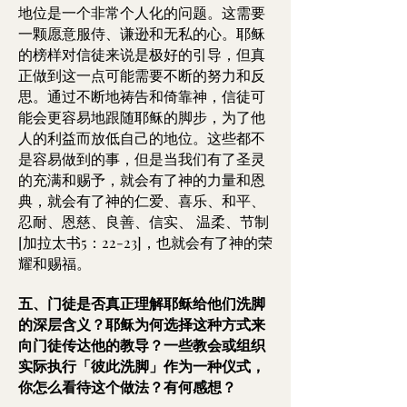
地位是一个非常个人化的问题。这需要
一颗愿意服侍、谦逊和无私的心。耶稣
的榜样对信徒来说是极好的引导，但真
正做到这一点可能需要不断的努力和反
思。通过不断地祷告和倚靠神，信徒可
能会更容易地跟随耶稣的脚步，为了他
人的利益而放低自己的地位。这些都不
是容易做到的事，但是当我们有了圣灵
的充满和赐予，就会有了神的力量和恩
典，就会有了神的仁爱、喜乐、和平、
忍耐、恩慈、良善、信实、 温柔、节制
[加拉太书5：22-23]，也就会有了神的荣
耀和赐福。
五、门徒是否真正理解耶稣给他们洗脚
的深层含义？耶稣为何选择这种方式来
向门徒传达他的教导？一些教会或组织
实际执行「彼此洗脚」作为一种仪式，
你怎么看待这个做法？有何感想？