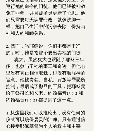
遵行祂的命令的门徒。他们已经被神赦
免了罪孽，并且被圣灵更新了心思。他
们只需要每天认罪悔改，就像洗脚一
样，把自己生活中的污秽去除，保持与
神和人的和睦关系。
2. 然而，当耶稣说「你们不都是干净
的」时，祂是指那个要出卖祂的门徒
——犹大。虽然犹大也跟随了耶稣三年
多，也参与了祂的事工和奇迹，但他心
里没有真正相信耶稣，也没有顺服神的
旨意。他被贪婪、自私、背叛等罪恶所
控制，最后成了撒旦的工具，把耶稣卖
给了祭司长和长老。约翰福音13：2 和
约翰福音13：21 都提到了这一点。
3. 从这里我们可以推论出，没有任何的
仪式可以确保属灵的洁净。只有通过信
心接受耶稣基督为个人的救主和主宰，