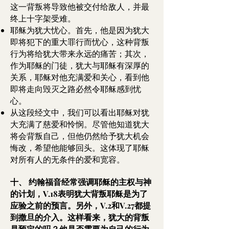
这一背叛将导致他被交付给敌人，并最
终上十字架受难。
耶稣为犹大忧心。首先，他是因为犹大
即将犯下的重大罪行而忧心，这种背叛
行为将给犹大带来永远的痛苦；其次，
作为耶稣的门徒，犹大与耶稣有深厚的
关系，耶稣对他充满爱和关心，看到他
即将走向毁灭之路必然令耶稣感到忧
心。
从这段经文中，我们可以看出耶稣对犹
大充满了慈爱和怜悯。尽管他知道犹大
将会背叛自己，但他仍然给予犹大机会
悔改，希望他能够回头。这体现了耶稣
对所有人的无条件的爱和宽容。
十、
约翰福音经常强调耶稣的主权与神
的计划，V.18表明犹大背叛耶稣是为了
应验之前的预言。另外，V.2和V.27都提
到撒旦的介入。这样看来，犹大的背叛
是预定的吗？他是否需要为自己的行为