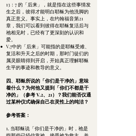
13：7 的「后来」，就是指在这些事情发
生之后，彼得才能明白耶稣为他洗脚的
真正意义。事实上，在约翰福音第21
章，我们可以看到彼得在耶稣复活后与
祂相见时，已经有了更深刻的认识和
爱。
V.7中的「后来」可能指的是耶稣受难、
复活和升天之后的时期，那时门徒们的
属灵眼睛得到开启，开始真正理解耶稣
生平的事迹和教导的意义。
四、耶稣所说的「你们是干净的」意味
着什么？为何他又提到「你们不都是干
净的」（参考 V.2、21）？我们能否仅通
过某种仪式确保自己在灵性上的纯洁？
参考答案：
1. 当耶稣说「你们是干净的」时，祂是
指那些已经信靠祂、接受祂为救主、并