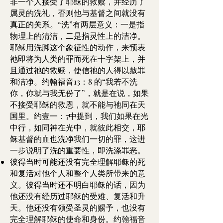
非一个人接受了耶稣的救赎，并经历了
属灵的洗礼，否则他与基督之间就没有
真正的关系。“洗”有两层意义：一是指
物理上的清洁，二是指灵性上的洁净。
耶稣用洗脚这个象征性的动作，来预表
祂即将为人类的罪而死在十字架上，并
且通过祂的救赎，使信祂的人得以赦罪
和洁净。约翰福音13：8 的“我若不洗
你，你就与我无份了”，就是在说，如果
不接受耶稣的救恩，就不能与祂同在天
国里。约壹一：7中提到，我们如果在光
中行，如同神在光中，就彼此相交，耶
稣基督的血也洗净我们一切的罪，这进
一步说明了洗的重要性，即洗涤罪恶。
彼得当时可能还没有完全理解耶稣的死
和复活对他个人和整个人类所带来的意
义。彼得当时还不明白耶稣的话，因为
他还没有经历过耶稣的受难、复活和升
天。他还没有领受圣灵的赐予，也没有
完全理解耶稣的使命和身份。约翰福音