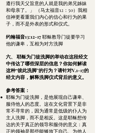
遵行我天父旨意的人就是我的弟兄姊妹
和母亲了。」 （马太福音12：50）我相
信神更看重我们内心的信心和行为的果
子，而不是外表的形式和仪式。
约翰福音13:12-17
耶稣教导门徒要学习
他的谦卑，互相为对方洗脚
六、 耶稣为门徒洗脚的举动在这段经文
中传达了哪些深层的信息？你如何解读
这种“彼此洗脚”的行为？请针对V.1-17的
经文内容，解释洗脚仪式背后的意义。
参考答案：
耶稣为门徒洗脚，是他展现自己谦卑、
服侍他人的态度。这在文化背景下是非
常不寻常的，因为通常是低级的仆人为
主人洗脚，而不是相反。这是耶稣想传
达的关于真正的领导和服侍的意义：真
正的领袖是那些能够放下自己、为他人