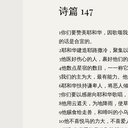
​诗篇 147
1你们要赞美耶和华，因歌颂
的话是合宜的。
2耶和华建造耶路撒冷，聚集
3他医好伤心的人，裹好他们
4他数点星宿的数目，一一称
5我们的主为大，最有能力。
6耶和华扶持谦卑人，将恶人
7你们要以感谢向耶和华歌唱
8他用云遮天，为地降雨，使
9他赐食给走兽，和啼叫的小
10他不喜悦马的力大，不喜爱