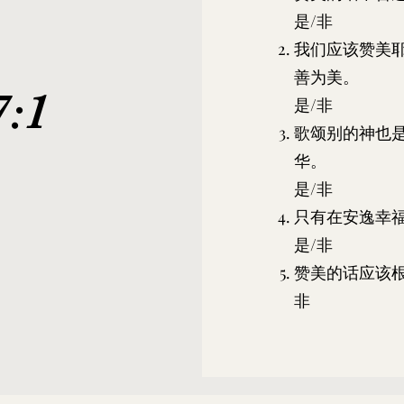
是/非
我们应该赞美
善为美。
:1
是/非
歌颂别的神也
华。
是/非
只有在安逸幸
）
是/非
赞美的话应该
非