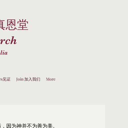
真恩堂
rch
lia
ies见证
Join 加入我们
More
适，因为神并不为善为美。