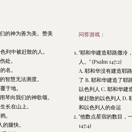
我们的神为善为美。赞美
问答游戏：​
以色列中被赶散的人。
"耶和华建造耶路撒冷
的伤处。
人。" (Psalm 147:2)
它的名。
A. 耶和华没有建造
他的智慧无法测度。
了 B. 耶和华建造了
倾覆于地。
以色列人 C. 耶和华
，用琴向我们的神歌颂。
被赶散的以色列人 D.
草生长在山上。
和以色列人的命运
乌鸦。
"他数点星宿的数目，一一
人的腿快。
147:4)