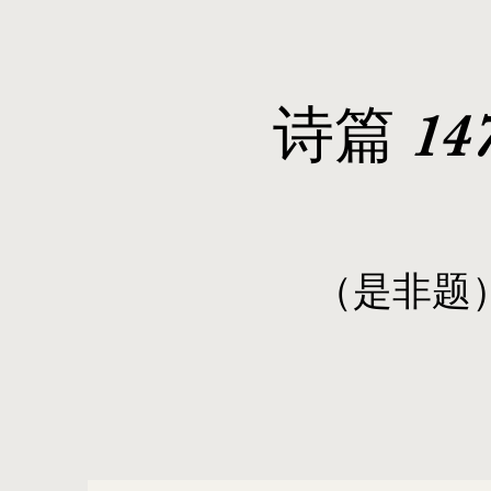
诗篇 147
​（是非题