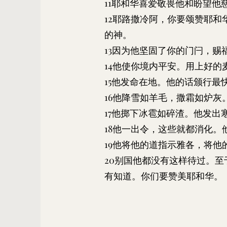
11耶和华喜爱敬畏他和盼望他
12耶路撒冷阿，你要颂赞耶和
的神。
13因为他坚固了你的门闩，赐
14他使你境内平安。用上好的
15他发命在地。他的话颁行最
16他降雪如羊毛，撒霜如炉灰
17他掷下冰雹如碎渣。他发出
18他一出令，这些就都消化。
19他将他的道指示雅各，将他
20别国他都没有这样待过。
有知道。你们要赞美耶和华。