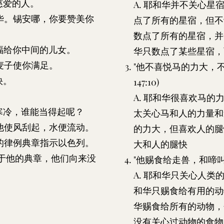
慈爱的人。
A. 耶和华并不关心星宿
华。锡安哪，你要赞美你
点了所有的星宿，但不记
数点了所有的星宿，并一
福给你中间的儿女。
华只数点了某些星宿，
麦子使你满足。
"他不喜悦马的力大，不喜
快。
147:10)
。
A. 耶和华很喜欢马的力
寒冷，谁能当得起呢？
太关心马和人的力量和速
他使风刮起，水便流动。
的力大，但喜欢人的腿快
的律例典章指示以色列。
大和人的腿快
至于他的典章，他们向来没
"他赐食给走兽，和啼叫的小乌
A. 耶和华只关心人类的
和华只赐食给有用的动物
华赐食给所有的动物，包
没有关心过动物的食物