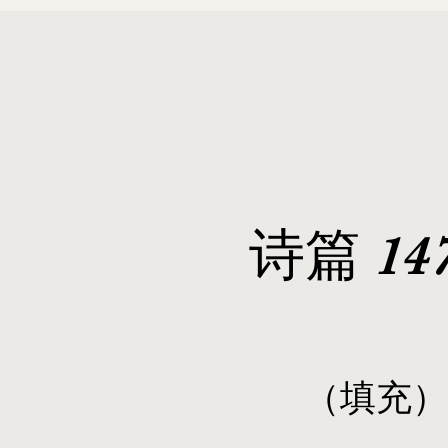
诗篇 147
​（填充
）