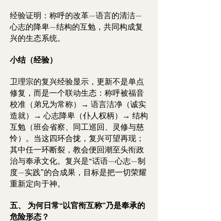
经验证明：称呼的改革—语言的清洁—
心志的降卑—结构的互勉，共同构成复
兴的生态系统。
小结（经验）
卫理宗的复兴经验显示，更新不是单点
修复，而是一个联动生态：称呼被福音
校准（弟兄为常称）→ 语言洁净（诚实
造就）→ 心志降卑（仆人权柄）→ 结构
互勉（班会省察、同工巡回、灵修与慈
怜）。当这四环合拢，复兴可望再现；
其中任一环断裂，教会便回潮至头衔政
治与奉承文化。复兴是“话语—心志—制
度—实践”的合成果，目标是把一切荣耀
重新定向于神。
五、 为何日常“以官衔互称”乃是奉承的
危险形态？