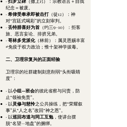
·
扫罗立碑
（撒上15）：宗教语言＋自我
纪念＝被废。
·
希律受奉承即被击打
（徒12）：神
对“宫廷式喝彩”的立刻审判。
·
丢特腓喜好为首
（约三9–10）：拒客
旅、恶言妄论、排挤兄弟。
·
哥林多党派化
（林前）：属灵恩赐丰富
≠免疫于权力政治；惟十架神学拔毒。
二、卫理宗复兴的正面经验
卫理宗的社群建制刻意削弱“头衔吸睛
度”：
· 以
小组—班会
的彼此省察与问责，防
止“领袖免责”。
· 以
灵修与慈怜
之公共操练，把“荣耀叙
事”从“人之名”改回“神之恩”。
· 以
巡回布道与同工互勉
，使讲台摆
脱“名望—地盘”的捆绑。