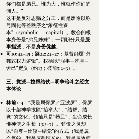
你们都是弟兄。谁为大，谁就作你们的
佣人。”
这不是反对恩赐之分工，而是废除以称
号固化等差秩序之“象征性资
本”（symbolic capital）。教会的根
本身份是“弟兄姊妹”；一切职分只是
服
事指派
，不是
身份优越
。
可10:42–45；路22:24–27
：基督颠覆“外
邦式权力逻辑”。权柄以“服事—洗脚—
舍己”定义（约13；彼前5:2–3）。
三、党派—拉帮结伙—明争暗斗之经文
本体论
林前1–4
：“我是属保罗／亚波罗”，保罗
以十架神学拔除“抬举人”，“结帮、结
党”的文化。领袖只是“器皿”，生命成长
惟神使之生长（3:5–7）。骄傲之灵却
以“自夸—比较—结党”的方式（我是属
会督的，我是属教区长的，我是属牧师