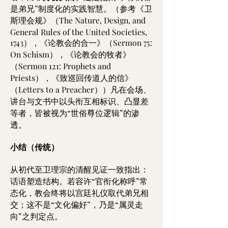
是弟兄”制度化的实践智慧。（参考《卫
斯理会规》（The Nature, Design, and
General Rules of the United Societies,
1743），《论教会的合一》（Sermon 75:
On Schism），《论教会的牧者》
（Sermon 121: Prophets and
Priests），《致巡回传道人的信》
（Letters to a Preacher））凡在会场、
讲台与文书中以头衔互相标识、凸显差
等者，皆被视为“世俗尊位逻辑”的渗
透。
小结（传统）
从初代至卫理宗的清醒见证一致指出：
话语塑造结构。若容许“官衔化称呼”常
态化，教会终将以宫廷礼仪取代弟兄相
交；这不是“文化偏好”，乃是“属灵走
向”之判定点。