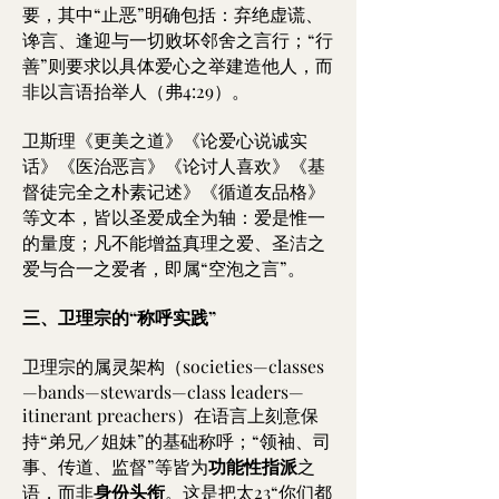
要，其中“止恶”明确包括：弃绝虚谎、
谗言、逢迎与一切败坏邻舍之言行；“行
善”则要求以具体爱心之举建造他人，而
非以言语抬举人（弗4:29）。
卫斯理《更美之道》《论爱心说诚实
话》《医治恶言》《论讨人喜欢》《基
督徒完全之朴素记述》《循道友品格》
等文本，皆以圣爱成全为轴：爱是惟一
的量度；凡不能增益真理之爱、圣洁之
爱与合一之爱者，即属“空泡之言”。
三、卫理宗的“称呼实践”
卫理宗的属灵架构（societies—classes
—bands—stewards—class leaders—
itinerant preachers）在语言上刻意保
持“弟兄／姐妹”的基础称呼；“领袖、司
事、传道、监督”等皆为
功能性指派
之
语，而非
身份头衔
。这是把太23“你们都