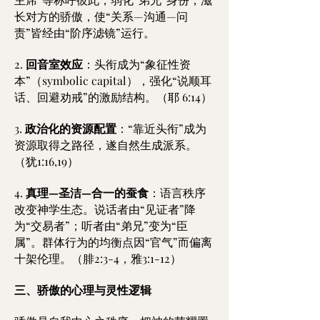
长对方的骄傲，使“关系—沟通—问
责”皆经由“阶序滤镜”运行。
2.
回音室效应
：头衔成为“象征性资
本”（symbolic capital），强化“说顺耳
话、回避劝戒”的激励结构。（耶 6:14）
3.
政治化的资源配置
：“靠近头衔”成为
资源取得之路径，遂自然生成派系。
（犹1:16,19）
4.
真理—圣洁—合一的蚕食
：语言秩序
改变神学生态。说话者由“见证者”降
为“交易者”；听者由“弟兄”变为“臣
属”。群体行为的均衡点因“官气”而偏离
十架伦理。（腓2:3-4，雅3:1-12）
三、骄傲的心理与灵性逻辑