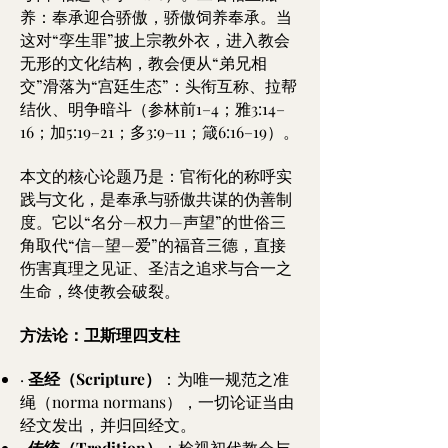
养：奉承迎合骄傲，骄傲饲养奉承。当
这对“孪生罪”披上宗教外衣，进入教会
无形的文化结构，教会便从“弟兄相
交”滑落为“宫廷生态”：头衔互称、拉帮
结伙、明争暗斗（参林前1–4；雅3:14–
16；加5:19–21；多3:9–11；箴6:16–19）。
本文的核心论题乃是：官衔化的称呼实
践与文化，是奉承与骄傲共谋的伪善制
度。它以“名分—权力—声望”的世俗三
角取代“信—望—爱”的福音三德，直接
伤害真理之见证、圣洁之追求与合一之
生命，终使教会破裂。
方法论：卫斯理四支柱
·
圣经（Scripture）
：为唯一规范之准
绳（norma normans），一切论证当由
经文发出，并归回经文。
·
传统（Tradition）
：检视初代教会与