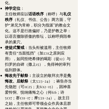
化。
神学定位
：
主任牧师应以
话语秩序
（称呼）与
礼仪
秩序
（礼仪、书信、公告）两方面，守
护“弟兄为常称，职分为指派”的教会文
化。这不是行政偏好，乃是护教之举：
以语言撤除骄傲的祭坛，以称呼捣毁奉
承的巢穴。
使徒式警戒
：当头衔被滥用，主任牧师
有责任“当面抵挡”（加2:11之原则应
用），如同拒绝希律的喝彩（徒12）与
扫罗的自碑（撒上15），免得神的审判
临到群体。
悔改先于献祭：
主设立的敬拜次序是
先
悔改、后献祭
（太5:23–24）；祷告亦当
先饶恕（可11:25；太6:12–15），因神喜
爱怜悯、悦纳痛悔之心（何6:6；诗
51:17；赛1:11–17；摩5:21–24）。故主日
之始，主任牧师可带领会众作具体且群
体性的认罪祷告，直指教会文化之罪