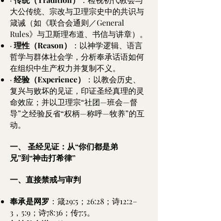
大公传统、宗改与卫理宗史中的共识与
箴诫（如《联合会通则／General
Rules》与卫斯理布道、书信与讲章）。
·
理性（Reason）
：以神学逻辑、语言
哲学与群体社会学，分析奉承话语如何
在组织中生产权力并复制不义。
·
经验（Experience）
：以教会历史、
复兴与败坏的见证，印证圣经真理的灵
命效应；并以卫理宗“社团—班会—督
导”之经验反省“权柄—称呼—牧养”的互
动。
一、 圣经见证：从“你们都是弟
兄”到“神击打希律”
一、直接禁戒与审判
奉承是网罗
：箴29:5；26:28；诗12:2–
3，5:9；诗78:36；传7:5。