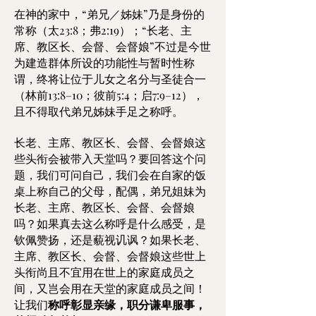
在神的家中，“弟兄／姊妹”乃是身份的
常称（太23:8；弗2:19）；“长老、主
席、教区长、会督、会督娘”不过是今世
为建造群体所设的功能性与暂时性称
谓，终将让位于儿女之名分与圣徒合一
（林前13:8–10；彼前5:4；启7:9–12），
且不得取代弟兄姊妹手足之称呼。
长老、主席、教区长、会督、会督娘这
些头衔会被带入天堂吗？要回答这个问
题，我们可问自己，我们会在自家的饭
桌上称自己的父母，配偶，弟兄姐妹为
长老、主席、教区长、会督、会督娘
吗？如果真去这么称呼是什么感受，是
钦佩赞扬，还是藐视讥讽？如果长老、
主席、教区长、会督、会督娘这些世上
头衔尚且不宜用在世上的家庭成员之
间，又岂会用在天堂的家庭成员之间！
让我们
称呼彰显亲缘，职分谦卑服事，