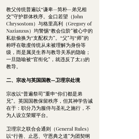
教父传统普遍以“谦卑—简朴—弟兄相
交”守护群体秩序。金口若望（John
Chrysostom）与格里高利（Gregory of
Nazianzus）均警惕“教会位阶”被心中的
私欲偷换为“支配权力”。“父”与“师”的
称呼在敬虔传统从未被理解为身份等
级，而是属灵生养与教导关系的隐喻；
一旦隐喻被“官衔化”，就违反了太23的
教导。
二、宗改与英国国教—卫理宗处境
宗改以“普遍祭司”重申“你们都是弟
兄”。英国国教保留秩序，但其神学告诫
在于：职分乃为服侍与圣礼之施行，不
为人设立荣耀平台。
卫理宗之联合会通则（General Rules）
以“行善、止恶、守恩典之道”为团契纲