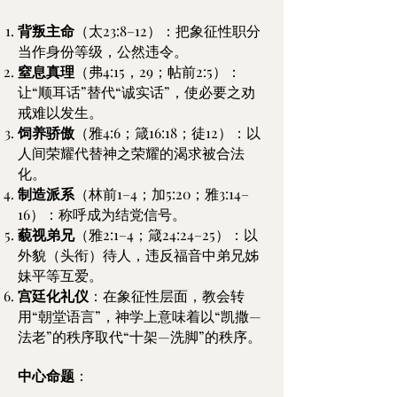
背叛主命
（太23:8–12）：把象征性职分
当作身份等级，公然违令。
窒息真理
（弗4:15，29；帖前2:5）：
让“顺耳话”替代“诚实话”，使必要之劝
戒难以发生。
饲养骄傲
（雅4:6；箴16:18；徒12）：以
人间荣耀代替神之荣耀的渴求被合法
化。
制造派系
（林前1–4；加5:20；雅3:14–
16）：称呼成为结党信号。
藐视弟兄
（雅2:1–4；箴24:24–25）：以
外貌（头衔）待人，违反福音中弟兄姊
妹平等互爱。
宫廷化礼仪
：在象征性层面，教会转
用“朝堂语言”，神学上意味着以“凯撒—
法老”的秩序取代“十架—洗脚”的秩序。
中心命题
：