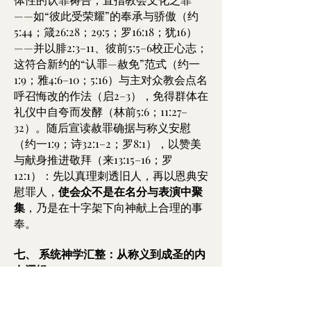
——如“彼此受荣耀”的奉承与骄傲（约
5:44；箴26:28；29:5；罗16:18；犹16）
——并以腓2:3–11、彼前5:5–6校正心志；
这符合新约的“认罪—赦免”范式（约一
1:9；雅4:6–10；5:16）与主对众教会点名
呼召悔改的作法（启2–3），免得群体在
礼仪中自夸而发酵（林前5:6；11:27–
32）。随后宣读赦罪确据与称义安慰
（约一1:9；诗32:1–2；罗8:1），以赞美
与献身推进敬拜（来13:15–16；罗
12:1）：先以真理刺透旧人，再以恩典安
慰罪人，
使会众不是在名分与表演中聚
集
，乃是在十字架下向神献上合理的事
奉。
七、 系统神学汇整：从称义到成圣的内
在逻辑
称义的方向
：人“因信称义”，荣耀归神