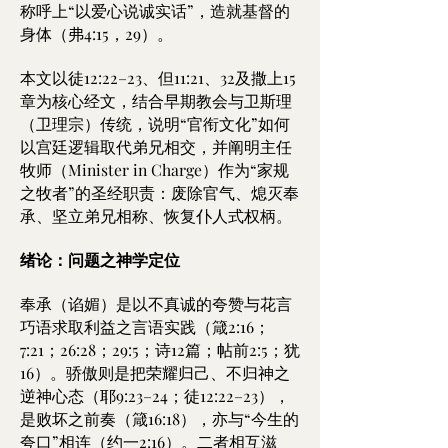
称呼上“以爱心说诚实话”，造就基督的
身体（弗4:15，29）。
本文以徒12:22–23、但11:21、32及撒上15
章为核心经文，结合早期教会与卫斯理
（卫理宗）传统，说明“官衔文化”如何
以宫廷逻辑取代弟兄相交，并阐明主任
牧师（Minister in Charge）作为“家规
之牧者”的圣经职责：废除官气、熄灭奉
承、坚立弟兄相称、恢复仆人式权柄。
绪论：问题之神学定位
奉承（谄媚）是以不真诚的夸赞与花言
巧语求取利益之言语实践（箴2:16；
7:21；26:28；29:5；诗12篇；帖前2:5；犹
16）。骄傲则是把荣耀归己、不归神之
逆神心态（耶9:23–24；徒12:22–23），
是败坏之前奏（箴16:18），亦与“今生的
夸口”相连（约一2:16）。二者相互滋