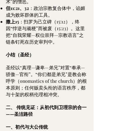
术”的憎恶。
但11:21、32
：政治宗教复合体中，谄媚
成为败坏群体的工具。
撒上15
：扫罗为己立碑（15:12），终
因“悖逆与顽梗”而被废（15:23）。这里
把“自我荣耀—权位崇拜—宗教语言”之
链条钉死在历史审判中。
小结（圣经）
圣经以“真理—谦卑—弟兄”对置“奉承—
骄傲—官衔”。“你们都是弟兄”是教会称
呼学（onomastics of the church）的根
本原则；任何贩卖头衔的语言秩序，都
与十架的权柄伦理相冲突。
二、 传统见证：从初代到卫理宗的合一
——圣洁路径
一、初代与大公传统