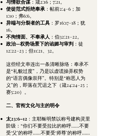
与情欲合谋
：箴2:16；7:21。
使徒范式拒绝奉承
：帖前2:4–6；加
1:10；弗6:6。
异端与分裂者的工具
：罗16:17–18；犹
16。
不徇情面、不奉承人
：伯32:21–22。
政治—权势场景下的谄媚与审判
：徒
12:22–23；但11:21、32。
这些经文串连出一条清晰脉络：奉承不
是“礼貌过度”，乃是以虚谎操弄权势
的“语言偶像崇拜”。特别是“称恶人为
义”的，即落在咒诅之下（箴24:24–25；
赛5:20）。
二、官衔文化与主的明令
太23:6–12
：主耶稣明禁以称号建构灵里
阶级：“你们不要受拉比的称呼……不要
受‘父’的称呼……不要受‘师尊’的称呼……