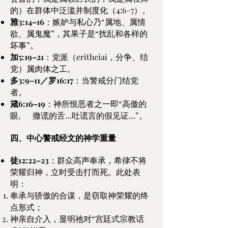
的）在群体中泛滥并制度化（4:6–7）。
雅3:14–16
：嫉妒与私心乃“属地、属情
欲、属鬼魔”，其果子是“扰乱和各样的
坏事”。
加5:19–21
：党派（eritheiai，分争、结
党）属肉体之工。
多3:9–11／罗16:17
：当警戒分门结党
者。
箴6:16–19
：神所恨恶者之一即“高傲的
眼, 撒谎的舌…吐谎言的假见证…”。
四、中心警戒经文的神学重量
徒12:22–23
：群众高声奉承，希律不将
荣耀归神，立时受击打而死。此处表
明：
奉承与骄傲的合谋，是窃取神荣耀的终
点形式；
神亲自介入，显明祂对“宫廷式宗教话