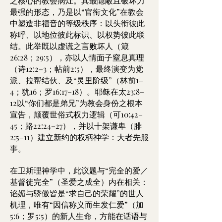
之核心的教会病灶。其最隐蔽且破坏力
最强的形态，乃是以“官衔文化”在教会
中塑造非福音的等级秩序：以头衔彼此
称呼、以地位彼此标识、以权势彼此联
结。此举既以虚谎之言败坏人（箴
26:28；29:5），亦以人情面子窒息真理
（诗12:2–3；帖前2:5），最终演变为党
派、拉帮结伙、及“灵里阶级”（林前1–
4；犹16；罗16:17–18）。耶稣在太23:8–
12以“你们都是弟兄”为教会身份之根本
宣告，颠覆世俗式权力逻辑（可10:42–
45；路22:24–27），并以十架谦卑（腓
2:5–11）建立新约的权柄神学：大者先服
事。
在卫斯理神学中，此议题与“完全的爱／
基督徒完全”（圣爱之成全）内在相关：
谄媚与骄傲皆是“求自己的荣耀”的世人
机理，唯有“因信称义而生发仁爱”（加
5:6；罗5:5）的新人生命，方能在话语与