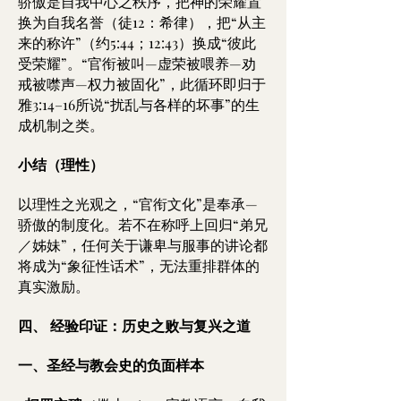
骄傲是自我中心之秩序，把神的荣耀置
换为自我名誉（徒12：希律），把“从主
来的称许”（约5:44；12:43）换成“彼此
受荣耀”。“官衔被叫—虚荣被喂养—劝
戒被噤声—权力被固化”，此循环即归于
雅3:14–16所说“扰乱与各样的坏事”的生
成机制之类。
小结（理性）
以理性之光观之，“官衔文化”是奉承—
骄傲的制度化。若不在称呼上回归“弟兄
／姊妹”，任何关于谦卑与服事的讲论都
将成为“象征性话术”，无法重排群体的
真实激励。
四、 经验印证：历史之败与复兴之道
一、圣经与教会史的负面样本