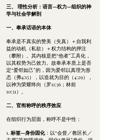
三、 理性分析：语言—权力—组织的神
学与社会学解剖
一、奉承话语的本体
奉承是不真实的赞美（失真）＋自我利
益的动机（私欲）＋权力结构的押注
（攀附）。其内核是把“他者”工具化，
以其权势为己效力。故奉承本质上是否
定“爱邻如己”的，因为爱邻以真理为形
态（弗4:15），以造就为目的（4:29），
以神为荣耀终向（罗11:36；林前
10:31）。
二、官衔称呼的秩序效应
在组织行为层面，称呼不是中性：
1.
标签—身份固化
：以“会督／教区长／
主席”等称呼彼此，弱化“弟兄”身份，滋