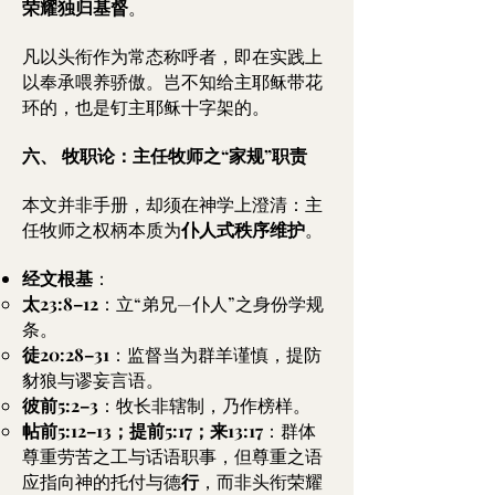
荣耀独归基督
。
凡以头衔作为常态称呼者，即在实践上
以奉承喂养骄傲。岂不知给主耶稣带花
环的，也是钉主耶稣十字架的。
六、 牧职论：主任牧师之“家规”职责
本文并非手册，却须在神学上澄清：主
任牧师之权柄本质为
仆人式秩序维护
。
经文根基
：
太23:8–12
：立“弟兄—仆人”之身份学规
条。
徒20:28–31
：监督当为群羊谨慎，提防
豺狼与谬妄言语。
彼前5:2–3
：牧长非辖制，乃作榜样。
帖前5:12–13；提前5:17；来13:17
：群体
尊重劳苦之工与话语职事，但尊重之语
应指向神的托付与德
行
，而非头衔荣耀