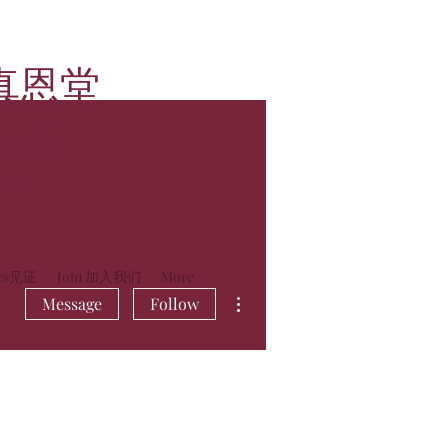
真恩堂
rch
lia
ies见证
Join 加入我们
More
More actions
Message
Follow