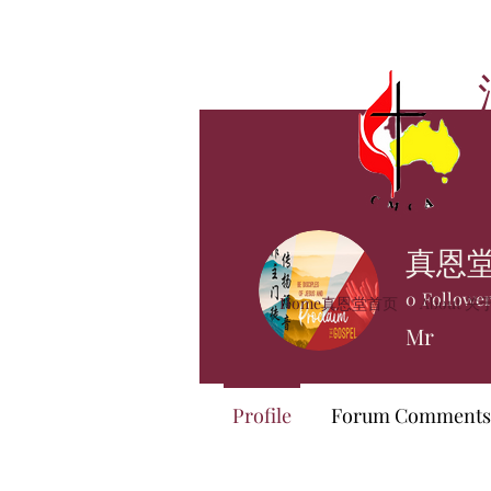
真恩
0
Followe
Home真恩堂首页
About 
Mr
Profile
Forum Comments