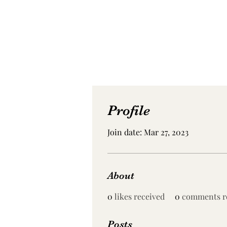
Profile
Join date: Mar 27, 2023
About
0
likes received
0
comments r
Posts