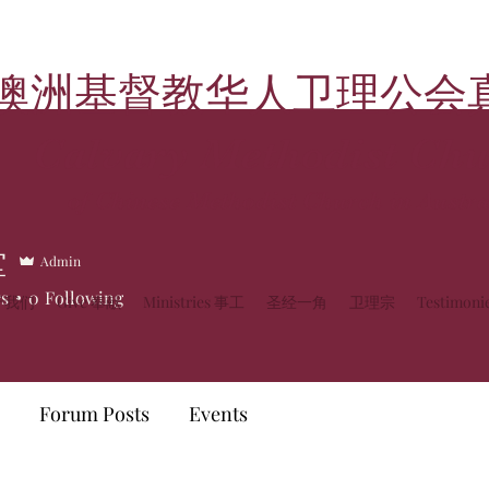
澳洲基督教华人卫理公会
Calvary Methodist Chu
of Chinese Methodist Church in Austra
堂
Admin
rs
0
Following
关于我们
Give 奉献
Ministries 事工
圣经一角
卫理宗
Testimon
Forum Posts
Events